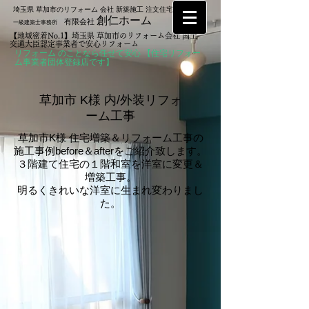
埼玉県 草加市のリフォーム 会社 新築施工 注文住宅なら
創仁ホーム
有限会社
一級建築士事務所
【地域密着No.1】埼玉県 草加市のリフォーム会社 国土
交通大臣認定事業者で安心リフォーム
リフォーム のことなら任せて安心 【住宅リフォー
ム事業者団体登録店です】
​草加市 K様 内/外装リフォ
ーム工事
草加市K様 住宅増築＆リフォーム工事の
施工事例before＆afterをご紹介致します。
３階建て住宅の１階和室を洋室に変更＆
増築工事。
明るくきれいな洋室に生まれ変わりまし
た。