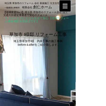
埼玉県 草加市のリフォーム 会社 新築施工 注文住宅なら
創仁ホーム
有限会社
一級建築士事務所
【地域密着No.1】埼玉県 草加市のリフォーム会社 国土
交通大臣認定事業者で安心リフォーム
リフォーム のことなら任せて安心 【住宅リフォー
ム事業者団体登録店です】
​草加市 I様邸 リフォーム工事
埼玉県草加市I様 内装工事の施工事例
before＆afterをご紹介致します。