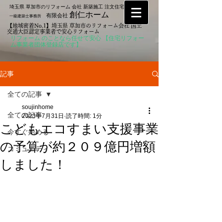
埼玉県 草加市のリフォーム 会社 新築施工 注文住宅なら
創仁ホーム
有限会社
一級建築士事務所
【地域密着No.1】埼玉県 草加市のリフォーム会社 国土
交通大臣認定事業者で安心リフォーム
リフォーム のことなら任せて安心 【住宅リフォー
ム事業者団体登録店です】
記事
全ての記事
soujinhome
全ての記事
2023年7月31日
読了時間: 1分
こどもエコすまい支援事業
今すぐ始める
の予算が約２０９億円増額
コミュニティ
しました！