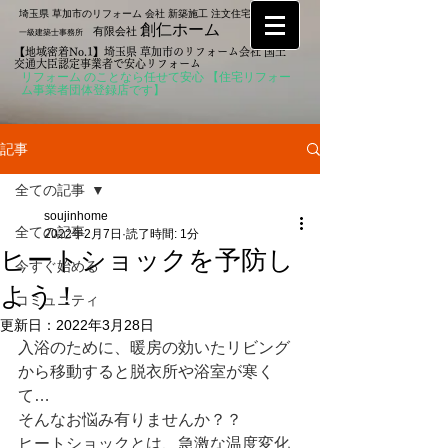
埼玉県 草加市のリフォーム 会社 新築施工 注文住宅なら
創仁ホーム
有限会社
一級建築士事務所
【地域密着No.1】埼玉県 草加市のリフォーム会社 国土
交通大臣認定事業者で安心リフォーム
リフォーム のことなら任せて安心 【住宅リフォー
ム事業者団体登録店です】
記事
全ての記事
soujinhome
全ての記事
2022年2月7日
読了時間: 1分
ヒートショックを予防し
今すぐ始める
よう！
コミュニティ
更新日：
2022年3月28日
入浴のために、暖房の効いたリビング
から移動すると脱衣所や浴室が寒く
て…
そんなお悩み有りませんか？？
ヒートショックとは、急激な温度変化