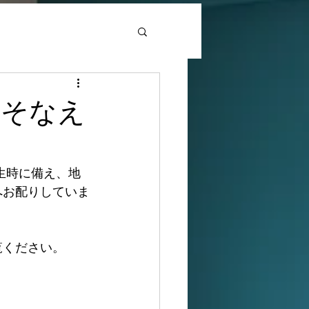
とそなえ
生時に備え、地
へお配りしていま
覧ください。