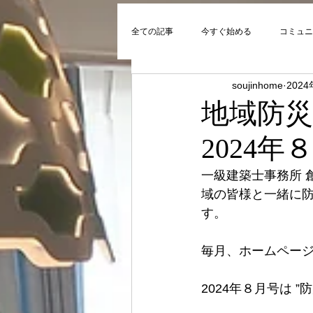
全ての記事
今すぐ始める
コミュニ
soujinhome
202
地域防
2024年
一級建築士事務所 
域の皆様と一緒に
す。
毎月、ホームペー
2024年８月号は 