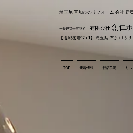
埼玉県 草加市のリフォーム 会社 新
創仁
有限会社
一級建築士事務所
【地域密着No.1】埼玉県 草加市
TOP
新着情報
新築住宅
リフ