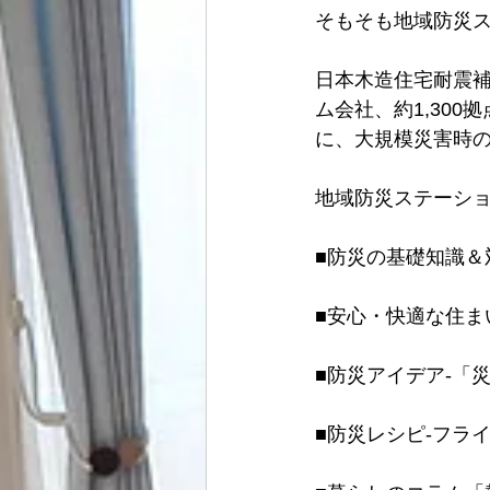
そもそも地域防災
日本木造住宅耐震補
ム会社、約1,30
に、大規模災害時
地域防災ステーショ
■防災の基礎知識＆
■安心・快適な住ま
■防災アイデア-「
■防災レシピ-フラ