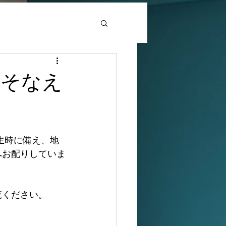
とそなえ
生時に備え、地
へお配りしていま
覧ください。