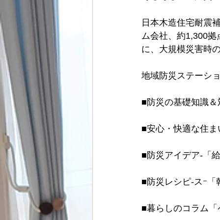
日本木造住宅耐震補
ム会社、約1,30
に、大規模災害時
地域防災ステーショ
■防災の基礎知識＆
■安心・快適な住ま
■防災アイデア-「
■防災レシピ-スｰ
■暮らしのコラム「