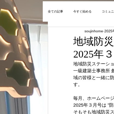
全ての記事
今すぐ始める
コミュニ
soujinhome
202
地域防
2025年
地域防災ステーショ
一級建築士事務所 
域の皆様と一緒に
す。
毎月、ホームペー
2025年３月号は 
そもそも地域防災