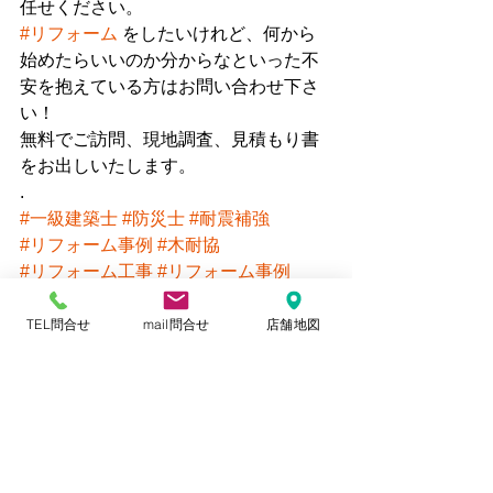
任せください。
#リフォーム
 をしたいけれど、何から
始めたらいいのか分からなといった不
安を抱えている方はお問い合わせ下さ
い！
無料でご訪問、現地調査、見積もり書
をお出しいたします。
.
#一級建築士
#防災士
#耐震補強
#リフォーム事例
#木耐協
#リフォーム工事
#リフォーム事例
#sdgs
#リモデル
#補助金
#助成金
#オンラインセミナー
#地震
#火災
TEL問合せ
mail問合せ
店舗地図
#大雨
#台風
#水害