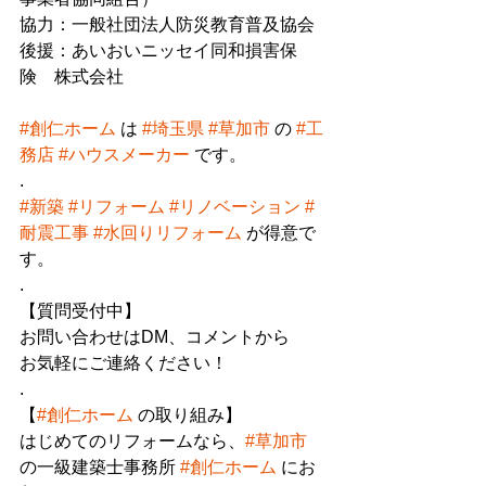
協力：一般社団法人防災教育普及協会
後援：あいおいニッセイ同和損害保
険　株式会社
#創仁ホーム
 は 
#埼玉県
#草加市
 の 
#工
務店
#ハウスメーカー
 です。
.
#新築
#リフォーム
#リノベーション
#
耐震工事
#水回りリフォーム
 が得意で
す。
.
【質問受付中】
お問い合わせはDM、コメントから
お気軽にご連絡ください！
.
【
#創仁ホーム
 の取り組み】
はじめてのリフォームなら、
#草加市
の一級建築士事務所 
#創仁ホーム
 にお