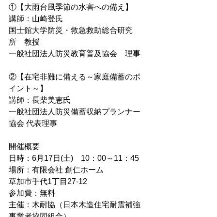
①【大雨台風季節の水害への備え】
講師：山崎登氏
国士館大学防災・救急救助総合研究
所　教授
一般社団法人防災教育普及協会　理事
②【在宅非難に備える～家庭備蓄のポ
イント～】
講師：長柴美恵氏
一般社団法人防災備蓄収納プランナー
協会 代表理事
開催概要
日時：6月17日(土)　10：00～11：45
場所：有限会社 創仁ホーム
草加市手代1丁目27-12
参加費：無料
主催：木耐協（日本木造住宅耐震補強
事業者協同組合）