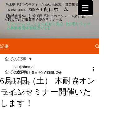
埼玉県 草加市のリフォーム 会社 新築施工 注文住宅なら
創仁ホーム
有限会社
一級建築士事務所
【地域密着No.1】埼玉県 草加市のリフォーム会社 国土
交通大臣認定事業者で安心リフォーム
リフォーム のことなら任せて安心 【住宅リフォー
ム事業者団体登録店です】
記事
全ての記事
soujinhome
全ての記事
2023年6月8日
読了時間: 2分
6月17日（土） 木耐協オン
今すぐ始める
ラインセミナー開催いた
コミュニティ
します！