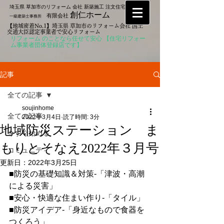
埼玉県 草加市のリフォーム 会社 新築施工 注文住宅なら
創仁ホーム
有限会社
一級建築士事務所
【地域密着No.1】埼玉県 草加市のリフォーム会社 国土
交通大臣認定事業者で安心リフォーム
リフォーム のことなら任せて安心 【住宅リフォー
ム事業者団体登録店です】
記事
全ての記事
soujinhome
全ての記事
2022年3月4日
読了時間: 3分
地域防災ステーション ま
今すぐ始める
もりとそなえ2022年３月号
コミュニティ
更新日：
2022年3月25日
■防災の基礎知識＆対策-「津波・高潮
による災害」
■安心・快適な住まい作り-「タイル」
■防災アイデア-「身近なもので食器を
つくろう」