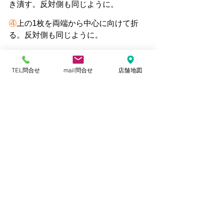
き潰す。反対側も同じように。
④
上の1枚を両端から中心に向けて折
る。反対側も同じように。
⑥
負った部分を外側に広げて開き、底
を作れば完成。
TEL問合せ
mail問合せ
店舗地図
ペットボトルで食器
①
飲み口を切る。
②
縦半分に切る。
牛乳パックでスプーン
①
飲み口を切る。
②
4等分に切る。
③
点線部分を切り落とす。