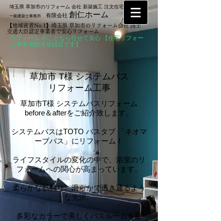
埼玉県 草加市のリフォーム 会社 新築施工 注文住宅なら
創仁ホーム
有限会社
一級建築士事務所
【地域密着No.1】埼玉県 草加市のリフォーム会社 国土
交通大臣認定事業者で安心リフォーム
リフォーム のことなら任せて安心 【住宅リフォー
ム事業者団体登録店です】
​草加市 T様 システムバス
リフォーム工事
草加市T様 システムバスリフォーム
before＆afterをご紹介致します。
システムバスはTOTO バスタブ 「ネオマ
ーブバス」にリフォーム！
ライフスタイルの変化の中で、浴室のリ
フォームへの関心が高まっています。
柔らかな肌触り。滑らかで透き通るよう
な光沢。
多彩なカラーで美しくバスルームを彩