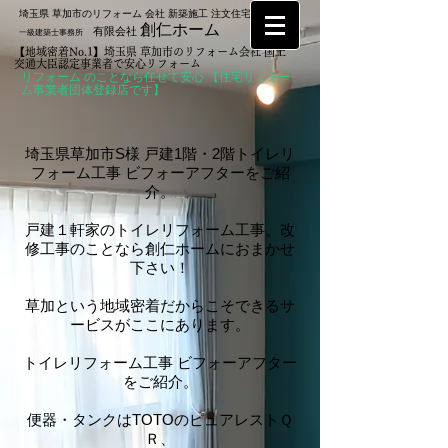
埼玉県 草加市のリフォーム 会社 新築施工 注文住宅なら
創仁ホーム
有限会社
一級建築士事務所
【地域密着No.1】埼玉県 草加市のリフォーム会社 国土
交通大臣認定事業者で安心リフォーム
リフォーム のことなら任せて安心 【住宅リフォー
ム事業者団体登録店です】
埼玉県草加市S様 戸建
1階・2階
トイレリ
フォーム工事
ビフォーアフターをご紹
介。
戸建１軒家のトイレリフォーム工事、改
修工事のことなら創仁ホームにおまかせ
下さい！
草加という地域密着だからこそできるサ
ービスがここにあります。
トイレリフォーム工事 ビフォーアフター
をご紹介。
便器・タンクはTOTOのピュアレストＱ
Ｒ、