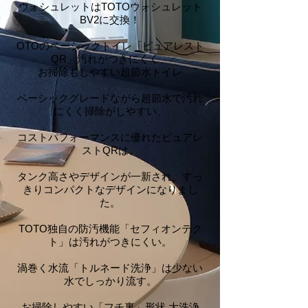
ウォシュレットはTOTOウォシュレット
BV2に交換！
OTOのベーシックトイレ「ピュアレスト
QR」汚れがつきにくく、
お掃除もしやすい超節水トイレ
ベーシックグレードながら超節水で汚れ
にくく掃除がしやすい、
コストパフォーマンスに優れたピュアレ
ストQRは、
タンク高さやデザインが一新され、すっ
きりコンパクトなデザインになりまし
た。
TOTO独自の防汚機能「セフィオンテク
ト」は汚れがつきにくい。
渦巻く水流「トルネード洗浄」は少ない
水でしっかり流す。
お掃除しやすい「フチ裏」形状 大洗浄