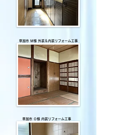
草加市 Ｍ様 外装＆内装リフォーム工事​
草加市 Ｏ様 内装リフォーム工事​