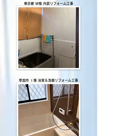
東京都 Ｍ様 内装リフォーム工事​
草加市 Ｉ様 浴室＆洗面リフォーム工事​