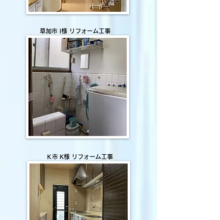
草加市 I様 リフォーム工事​
Ｋ市 K様 リフォーム工事​