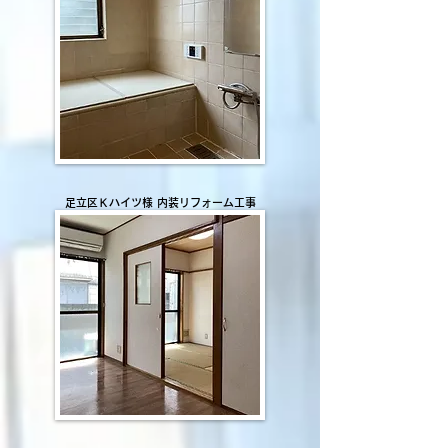
足立区Ｋハイツ様 内装リフォーム工事​